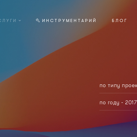
СЛУГИ
ИНСТРУМЕНТАРИЙ
БЛОГ
по типу проек
любой тип
по году - 2017
корпорати
любой год
логотип
2021