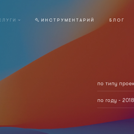
СЛУГИ
ИНСТРУМЕНТАРИЙ
БЛОГ
по типу проек
любой тип
по году - 201
корпорати
любой год
логотип
2021