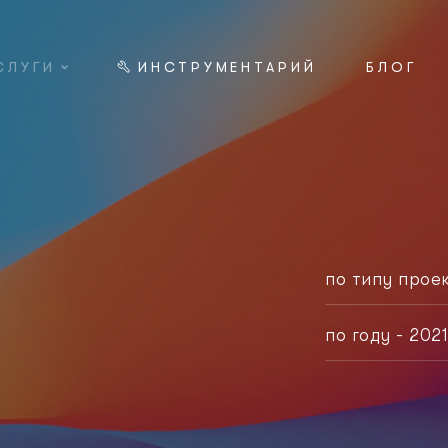
СЛУГИ
ИНСТРУМЕНТАРИЙ
БЛОГ
по типу прое
любой тип
по году - 202
корпорати
любой год
логотип
2021