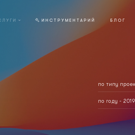
СЛУГИ
ИНСТРУМЕНТАРИЙ
БЛОГ
по типу проек
любой тип
по году - 201
корпорати
любой год
логотип
2021