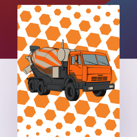
логотип
2021
интернет-магазин
2020
лэндинг
2019
социальная сеть
2018
2017
2014
2009