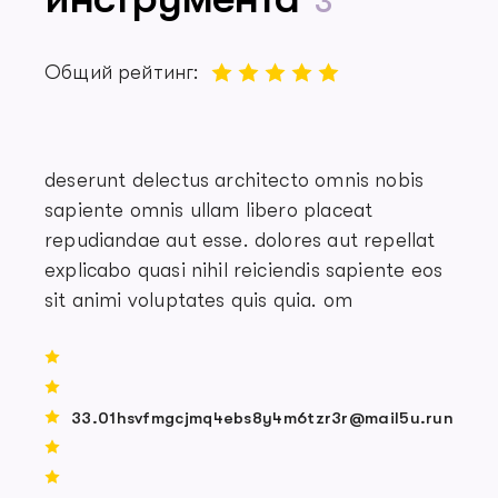
3
Общий рейтинг:
deserunt delectus architecto omnis nobis
sapiente omnis ullam libero placeat
repudiandae aut esse. dolores aut repellat
explicabo quasi nihil reiciendis sapiente eos
sit animi voluptates quis quia. om
33.01hsvfmgcjmq4ebs8y4m6tzr3r@mail5u.run