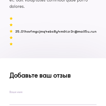
et. odit voluptates commodi quae porro
dolores.
35.01hsvfmgcjmq4ebs8y4m6tzr3r@mail5u.run
Добавьте ваш отзыв
Ваше имя